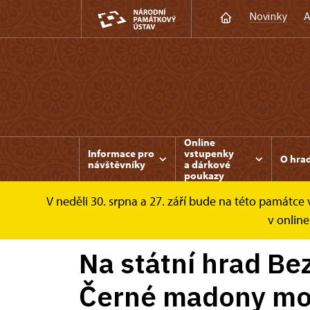
Novinky
A
Online
Informace pro
vstupenky
O hra
návštěvníky
a dárkové
poukazy
V neděli 30. srpna a 27. září bude na této památc
Bezděz
Zprávy
Na státní hrad Bezděz se
v online
Na státní hrad Be
Černé madony mo