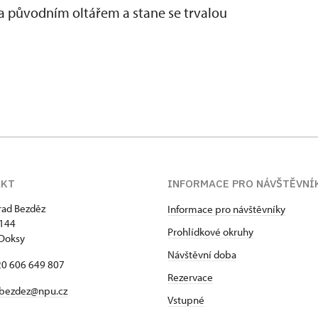
za původním oltářem a stane se trvalou
AKT
INFORMACE PRO NÁVŠTĚVNÍ
hrad Bezděz
Informace pro návštěvníky
 144
Prohlídkové okruhy
Doksy
Návštěvní doba
420 606 649 807
Rezervace
bezdez@npu.cz
Vstupné