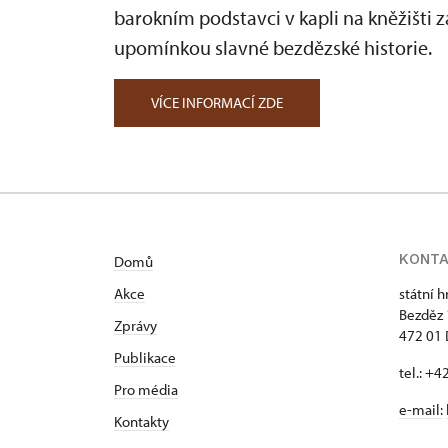
barokním podstavci v kapli na kněžišti 
upomínkou slavné bezdězské historie.
VÍCE INFORMACÍ ZDE
KONT
Domů
Akce
státní 
Bezděz
Zprávy
472 01 
Publikace
tel.: +
Pro média
e-mail:
Kontakty