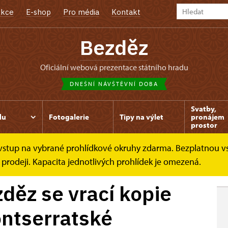
kce
E-shop
Pro média
Kontakt
Bezděz
oficiální webová prezentace státního hradu
DNEŠNÍ NÁVŠTĚVNÍ DOBA
Svatby,
du
Fotogalerie
Tipy na výlet
pronájem
prostor
e vstup na vybrané prohlídkové okruhy zdarma. Bezplatnou v
 vrací...
 prodeji. Kapacita jednotlivých prohlídek je omezená.
zděz se vrací kopie
ntserratské