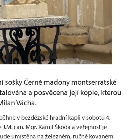
sení sošky Černé madony montserratské
talována a posvěcena její kopie, kterou
Milan Vácha.
oběhne v bezdězské hradní kapli v sobotu 4.
J.M. can. Mgr. Kamil Škoda a veřejnost je
bude umístěna na železném, ručně kovaném