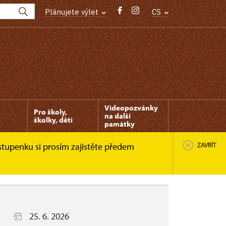
Plánujete výlet
CS
Videopozvánky
Pro školy,
na další
školky, děti
památky
stupenku si prosím zajistěte předem
ZAVŘÍT
25. 6. 2026