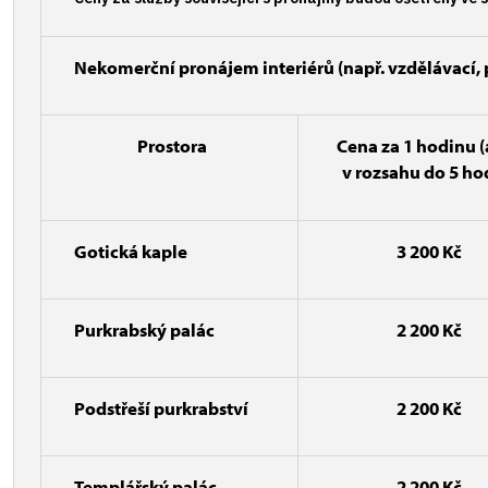
Nekomerční pronájem interiérů (např. vzdělávací, p
Prostora
Cena za 1 hodinu
(
v rozsahu do 5 ho
Gotická kaple
3 200 Kč
Purkrabský palác
2 200 Kč
Podstřeší purkrabství
2 200 Kč
Templářský palác
2 200 Kč