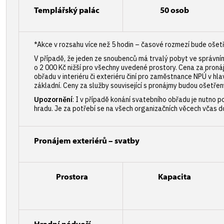
Templářský palác
50 osob
*Akce v rozsahu více než 5 hodin – časové rozmezí bude ošet
V případě, že jeden ze snoubenců má trvalý pobyt ve správn
o 2 000 Kč nižší pro všechny uvedené prostory. Cena za pron
obřadu v interiéru či exteriéru činí pro zaměstnance NPÚ v h
základní. Ceny za služby související s pronájmy budou ošetře
Upozornění
: I v případě konání svatebního obřadu je nutno po
hradu. Je za potřebí se na všech organizačních věcech včas d
Pronájem exteriérů – svatby
Prostora
Kapacita
Hradní nádvoří
-------