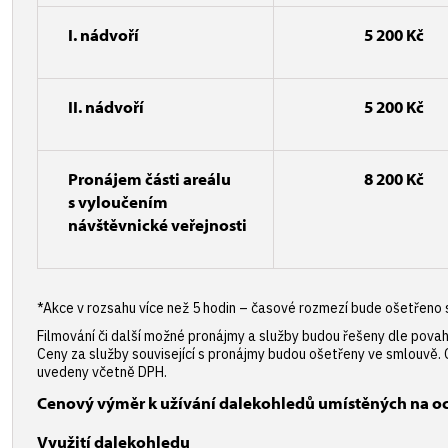
I. nádvoří
5 200 Kč
II. nádvoří
5 200 Kč
Pronájem části areálu
8 200 Kč
s vyloučením
návštěvnické veřejnosti
*Akce v rozsahu více než 5 hodin – časové rozmezí bude ošetřeno 
Filmování či další možné pronájmy a služby budou řešeny dle pova
Ceny za služby související s pronájmy budou ošetřeny ve smlouvě. 
uvedeny včetně DPH.
Cenový výměr k užívání dalekohledů umístěných na o
Využití dalekohledu