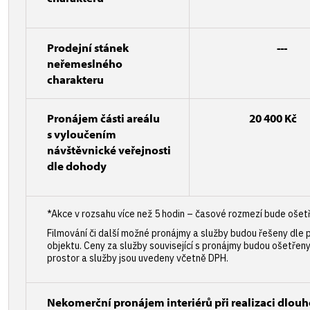
Prodejní stánek
---
neřemeslného
charakteru
Pronájem části areálu
20 400 Kč
s vyloučením
návštěvnické veřejnosti
dle dohody
*Akce v rozsahu více než 5 hodin – časové rozmezí bude ošet
Filmování či další možné pronájmy a služby budou řešeny dle
objektu. Ceny za služby související s pronájmy budou ošetřen
prostor a služby jsou uvedeny včetně DPH.
Nekomerční pronájem interiérů při realizaci dlouho