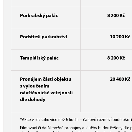
Purkrabský palác
8 200 Kč
Podstřeší purkrabství
10 200 Kč
Templářský palác
8 200 Kč
Pronájem části objektu
20 400 Kč
s vyloučením
návštěvnické veřejnosti
dle dohody
*Akce v rozsahu více než 5 hodin – časové rozmezí bude ošet
Filmování či další možné pronájmy a služby budou řešeny dle