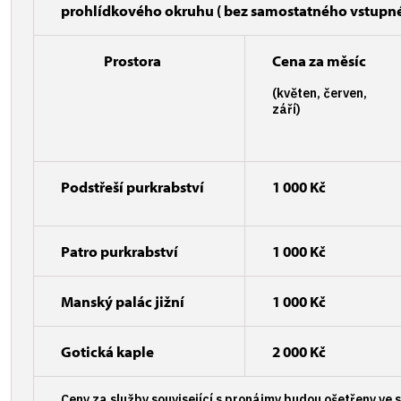
prohlídkového okruhu ( bez samostatného vstupn
Prostora
Cena za měsíc
(květen, červen,
září)
Podstřeší purkrabství
1 000 Kč
Patro purkrabství
1 000 Kč
Manský palác jižní
1 000 Kč
Gotická kaple
2 000 Kč
Ceny za služby související s pronájmy budou ošetřeny ve 