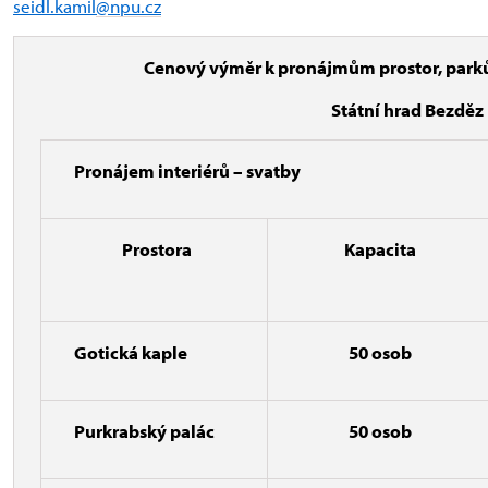
seidl.kamil
@npu.cz
Cenový výměr k pronájmům prostor, parků
Státní hrad Bezděz
Pronájem interiérů – svatby
Prostora
Kapacita
Gotická kaple
50 osob
Purkrabský palác
50 osob