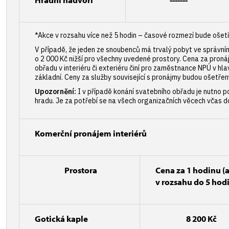
*Akce v rozsahu více než 5 hodin – časové rozmezí bude ošet
V případě, že jeden ze snoubenců má trvalý pobyt ve správn
o 2 000 Kč nižší pro všechny uvedené prostory. Cena za pron
obřadu v interiéru či exteriéru činí pro zaměstnance NPÚ v h
základní. Ceny za služby související s pronájmy budou ošetře
Upozornění:
I v případě konání svatebního obřadu je nutno po
hradu. Je za potřebí se na všech organizačních věcech včas d
Komerční pronájem interiérů
Prostora
Cena za 1 hodinu
(
v rozsahu do 5 hod
Gotická kaple
8 200 Kč