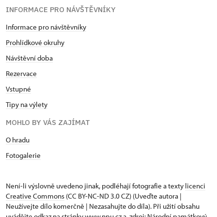
INFORMACE PRO NÁVŠTĚVNÍKY
Informace pro návštěvníky
Prohlídkové okruhy
Návštěvní doba
Rezervace
Vstupné
Tipy na výlety
MOHLO BY VÁS ZAJÍMAT
O hradu
Fotogalerie
Není-li výslovně uvedeno jinak, podléhají fotografie a texty
licenci
Creative Commons
(CC BY-NC-ND 3.0 CZ) (Uveďte autora |
Neužívejte dílo komerčně | Nezasahujte do díla). Při užití obsahu
uvádějte odkaz na stránky www.npu.cz a „zdroj: Národní památkový