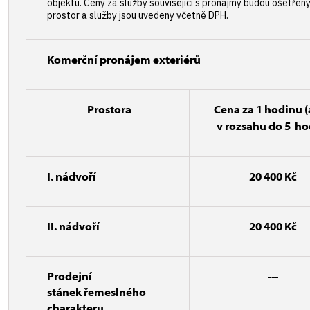
objektu. Ceny za služby související s pronájmy budou ošetřen
prostor a služby jsou uvedeny včetně DPH.
Komerční pronájem exteriérů
Prostora
Cena za
1 hodinu
(
v rozsahu do 5 ho
I. nádvoří
20 400 Kč
II. nádvoří
20 400 Kč
Prodejní
---
stánek řemeslného
charakteru