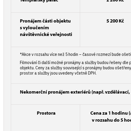
Pronájem části objektu
5 200 Kč
s vyloučením
návštěvnické veřejnosti
*Akce v rozsahu více než 5 hodin – časové rozmezí bude ošet
Filmování či další možné pronájmy a služby budou řešeny dle
objektu. Ceny za služby související s pronájmy budou ošetřen
prostor a služby jsou uvedeny včetně DPH.
Nekomerční pronájem exteriérů (např. vzdělávací, 
Prostora
Cena za 1 hodinu
(
v rozsahu do 5 ho