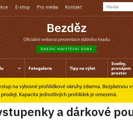
kce
E-shop
Pro média
Kontakt
Bezděz
oficiální webová prezentace státního hradu
DNEŠNÍ NÁVŠTĚVNÍ DOBA
Svatby,
du
Fotogalerie
Tipy na výlet
pronájem
prostor
e vstup na vybrané prohlídkové okruhy zdarma. Bezplatnou v
zy
 prodeji. Kapacita jednotlivých prohlídek je omezená.
vstupenky a dárkové po