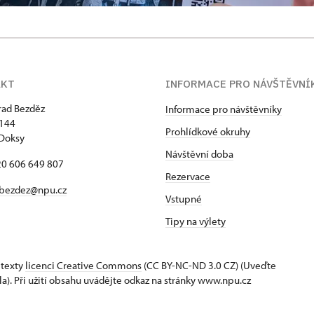
AKT
INFORMACE PRO NÁVŠTĚVNÍ
hrad Bezděz
Informace pro návštěvníky
 144
Prohlídkové okruhy
Doksy
Návštěvní doba
420 606 649 807
Rezervace
bezdez@npu.cz
Vstupné
Tipy na výlety
 texty
licenci Creative Commons
(CC BY-NC-ND 3.0 CZ) (Uveďte
la). Při užití obsahu uvádějte odkaz na stránky www.npu.cz