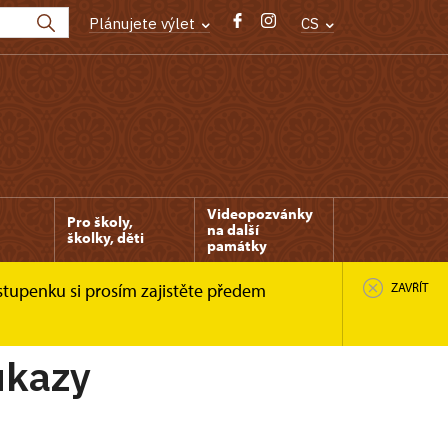
Plánujete výlet
CS
Videopozvánky
Pro školy,
na další
školky, děti
památky
stupenku si prosím zajistěte předem
ZAVŘÍT
ukazy