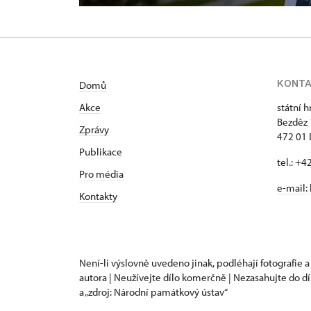
KONT
Domů
Akce
státní 
Bezděz
Zprávy
472 01 
Publikace
tel.: +
Pro média
e-mail:
Kontakty
Není-li výslovně uvedeno jinak, podléhají fotografie a
autora | Neužívejte dílo komerčně | Nezasahujte do dí
a „zdroj: Národní památkový ústav“