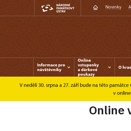
Novinky
A
Online
Informace pro
vstupenky
O hra
návštěvníky
a dárkové
poukazy
V neděli 30. srpna a 27. září bude na této památc
Bezděz
Online vstupenky a dárkové pouka
v online
Online 