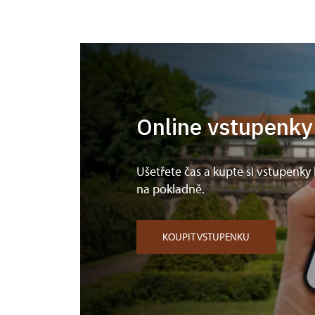
Online vstupenky
Ušetřete čas a kupte si vstupenky
na pokladně.
KOUPIT VSTUPENKU