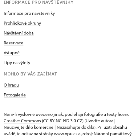
INFORMACE PRO NÁVŠTĚVNÍKY
Informace pro návštěvníky
Prohlídkové okruhy
Návštěvní doba
Rezervace
Vstupné
Tipy na výlety
MOHLO BY VÁS ZAJÍMAT
O hradu
Fotogalerie
Není-li výslovně uvedeno jinak, podléhají fotografie a texty
licenci
Creative Commons
(CC BY-NC-ND 3.0 CZ) (Uveďte autora |
Neužívejte dílo komerčně | Nezasahujte do díla). Při užití obsahu
uvádějte odkaz na stránky www.npu.cz a „zdroj: Národní památkový