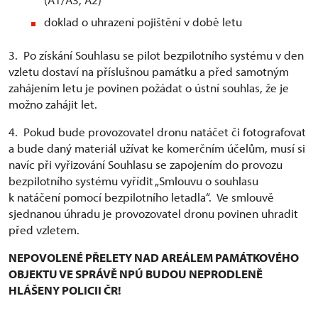
doklad o uhrazení pojištění v době letu
3. Po získání Souhlasu se pilot bezpilotního systému v den
vzletu dostaví na příslušnou památku a před samotným
zahájením letu je povinen požádat o ústní souhlas, že je
možno zahájit let.
4. Pokud bude provozovatel dronu natáčet či fotografovat
a bude daný materiál užívat ke komerčním účelům, musí si
navíc při vyřizování Souhlasu se zapojením do provozu
bezpilotního systému vyřídit „Smlouvu o souhlasu
k natáčení pomocí bezpilotního letadla“. Ve smlouvě
sjednanou úhradu je provozovatel dronu povinen uhradit
před vzletem.
NEPOVOLENÉ PŘELETY NAD AREÁLEM PAMÁTKOVÉHO
OBJEKTU VE SPRÁVĚ NPÚ BUDOU NEPRODLENĚ
HLÁŠENY POLICII ČR!