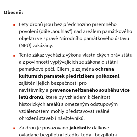
Obecně:
Lety dronů jsou bez předchozího písemného
povolení (dále „Souhlas“) nad areálem památkového
objektu ve správě Národního památkového ústavu
(NPÚ) zakázány.
Tento zákaz vychází z výkonu vlastnických práv státu
a z povinností vyplývajících ze zákona o státní
památkové péči. Cílem je zejména
ochrana
kulturních památek před rizikem poškození
,
zajištění jejich bezpečnosti pro
návštěvníky a
prevence neřízeného souběhu více
letů dronů
, které by vzhledem k členitosti
historických areálů a omezeným odstupovým
vzdálenostem mohly představovat reálné
ohrožení staveb i návštěvníků.
Za dron je považováno
jakékoliv
dálkově
ovládané bezpilotní letadlo, tedy i bezpilotní