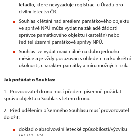
letadlo, které nevyžaduje registraci u Úřadu pro
civilní letectví ČR.
Souhlas k létání nad areálem památkového objektu
ve správě NPÚ může vydat na základě žádosti
správce památkového objektu (kastelán) nebo
ředitel územní památkové správy NPÚ.
Souhlas lze vydat maximálně na dobu jednoho
měsíce a je vždy posuzován s ohledem na konkrétní
okolnosti, charakter památky a míru možných rizik.
Jak požádat o Souhlas:
1. Provozovatel dronu musí předem písemně požádat
správu objektu o Souhlas s letem dronu.
2. Před udělením písemného Souhlasu musí provozovatel
doložit:
doklad o absolvování letecké způsobilosti/výcviku
(A1/A3, A2)