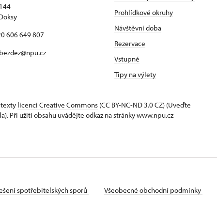
 144
Prohlídkové okruhy
Doksy
Návštěvní doba
420 606 649 807
Rezervace
bezdez@npu.cz
Vstupné
Tipy na výlety
 texty
licenci Creative Commons
(CC BY-NC-ND 3.0 CZ) (Uveďte
la). Při užití obsahu uvádějte odkaz na stránky www.npu.cz
ešení spotřebitelských sporů
Všeobecné obchodní podmínky