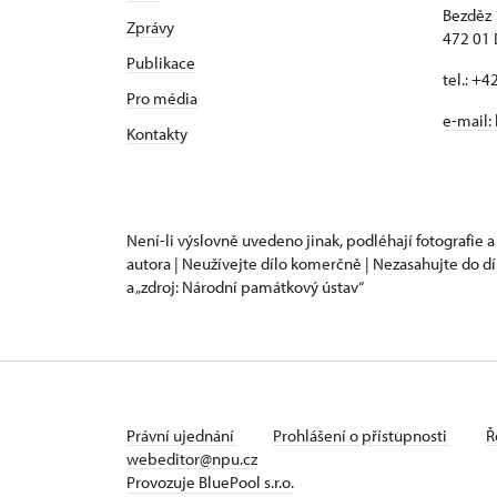
Bezděz
Zprávy
472 01 
Publikace
tel.: +
Pro média
e-mail:
Kontakty
Není-li výslovně uvedeno jinak, podléhají fotografie a
autora | Neužívejte dílo komerčně | Nezasahujte do dí
a „zdroj: Národní památkový ústav“
Právní ujednání
Prohlášení o přístupnosti
Ř
webeditor@npu.cz
Provozuje BluePool s.r.o.