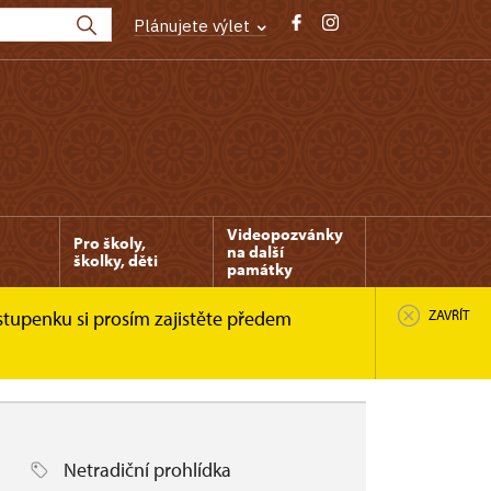
Plánujete výlet
Videopozvánky
Pro školy,
na další
školky, děti
památky
stupenku si prosím zajistěte předem
ZAVŘÍT
Netradiční prohlídka