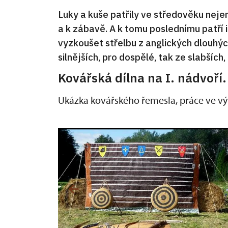
Luky a kuše patřily ve středověku nejen
a k zábavě. A k tomu poslednímu patří i
vyzkoušet střelbu z anglických dlouhých
silnějších, pro dospělé, tak ze slabších, 
Kovářská dílna na I. nádvoří.
Ukázka kovářského řemesla, práce ve v