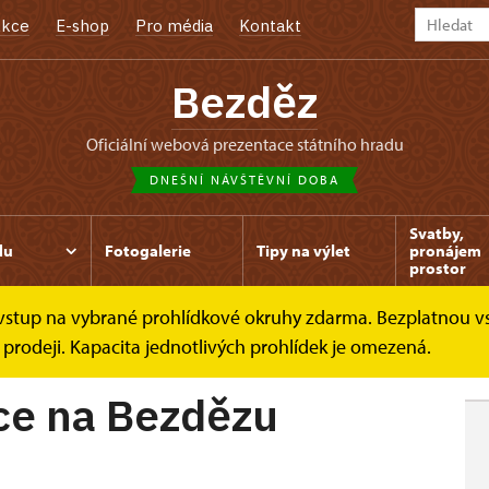
kce
E-shop
Pro média
Kontakt
Bezděz
oficiální webová prezentace státního hradu
DNEŠNÍ NÁVŠTĚVNÍ DOBA
Svatby,
du
Fotogalerie
Tipy na výlet
pronájem
prostor
e vstup na vybrané prohlídkové okruhy zdarma. Bezplatnou v
Bezdězu
 prodeji. Kapacita jednotlivých prohlídek je omezená.
ice na Bezdězu