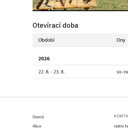
Otevírací doba
Období
Dny
2026
22. 8. - 23. 8.
so–n
KONT
Domů
Akce
státní 