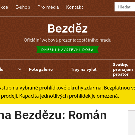
kce
E-shop
Pro média
Kontakt
Bezděz
oficiální webová prezentace státního hradu
DNEŠNÍ NÁVŠTĚVNÍ DOBA
Svatby,
du
Fotogalerie
Tipy na výlet
pronájem
prostor
e vstup na vybrané prohlídkové okruhy zdarma. Bezplatnou v
ězu: Román a...
 prodeji. Kapacita jednotlivých prohlídek je omezená.
 na Bezdězu: Román