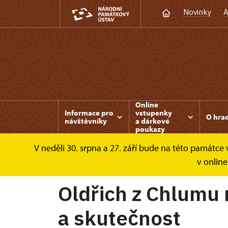
Novinky
A
Online
Informace pro
vstupenky
O hra
návštěvníky
a dárkové
poukazy
V neděli 30. srpna a 27. září bude na této památc
Bezděz
Akce
Oldřich z Chlumu na Bezd
v online
Oldřich z Chlumu
a skutečnost