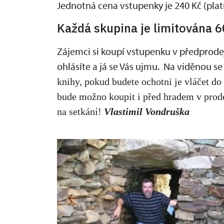
Jednotná cena vstupenky je 240 Kč (platí 
Každá skupina je limitována 6
Zájemci si koupí vstupenku v předprodeji
ohlásíte a já se Vás ujmu. Na viděnou s
knihy, pokud budete ochotni je vláčet d
bude možno koupit i před hradem v prode
na setkání!
Vlastimil Vondruška