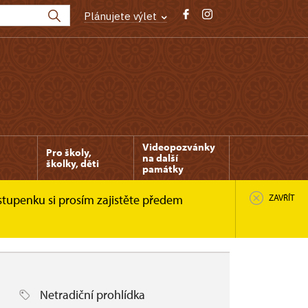
Plánujete výlet
Videopozvánky
Pro školy,
na další
školky, děti
památky
stupenku si prosím zajistěte předem
ZAVŘÍT
Netradiční prohlídka