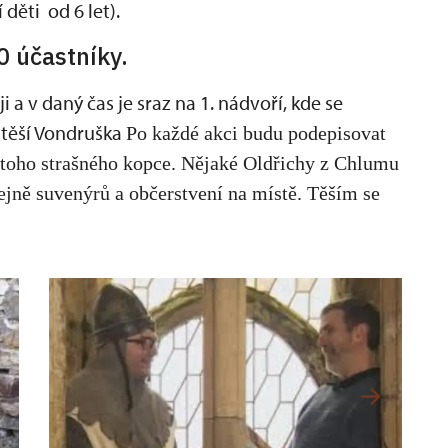
děti od 6 let).
0 účastníky.
 a v daný čas je sraz na 1. nádvoří, kde se
e těší Vondruška
Po každé akci budu podepisovat
o toho strašného kopce. Nějaké Oldřichy z Chlumu
jně suvenýrů a občerstvení na místě.
Těším se