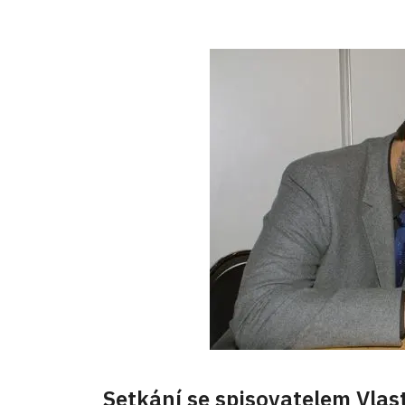
Setkání se spisovatelem Vla