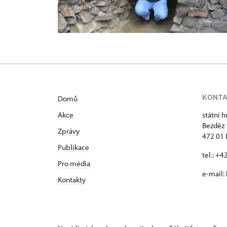
KONT
Domů
Akce
státní 
Bezděz
Zprávy
472 01 
Publikace
tel.: +
Pro média
e-mail:
Kontakty