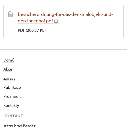
besucherordnung-fur-das-denkmalobjekt-und-
den-innenhof.pdf
PDF (200,37 KB)
Domů
Akce
Zprávy
Publikace
Pro média
Kontakty
KONTAKT
státní hrad Bezděz