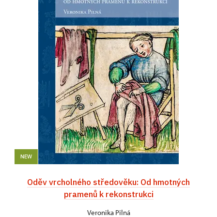
NEW
Oděv vrcholného středověku: Od hmotných
pramenů k rekonstrukci
Veronika Pilná