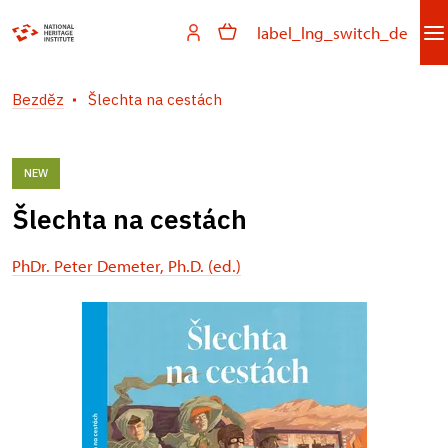
label_lng_switch_de
Bezděz
Šlechta na cestách
NEW
Šlechta na cestách
PhDr. Peter Demeter, Ph.D. (ed.)