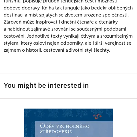
turismu, popisuje průběh tehdejších cest i možnosti
dobové dopravy. Kniha tak funguje jako bedekr oblíbených
destinací a míst spjatých se životem urozené společnosti.
Zároveň může inspirovat i dnešní čtenáře a čtenářky
a nabídnout zajímavé srovnání se současnými podobami
cestování. Jednotlivé texty vynikají čtivým a srozumitelným
stylem, který osloví nejen odborníky, ale i širší veřejnost se
zájmem o historii, cestování a životní styl šlechty.
You might be interested in