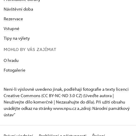
Návštěvní doba
Rezervace
Vstupné
Tipy na výlety
MOHLO BY VÁS ZAJÍMAT
O hradu
Fotogalerie
Není-li výslovně uvedeno jinak, podléhají fotografie a texty
licenci
Creative Commons
(CC BY-NC-ND 3.0 CZ) (Uveďte autora |
Neužívejte dílo komerčně | Nezasahujte do díla). Při užití obsahu
uvádějte odkaz na stránky www.npu.cz a „zdroj: Národní památkový
ústav“
Právní ujednání
Prohlášení o přístupnosti
Řešení