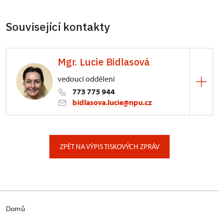
Související kontakty
Mgr. Lucie Bidlasová
vedoucí oddělení
773 775 944
bidlasova.lucie@npu.cz
ÚPS na Sychrově
Zámecký park 1/, Slatiňany
ZPĚT NA VÝPIS TISKOVÝCH ZPRÁV
Domů