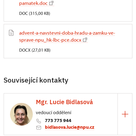
pamatek.doc
DOC (315,00 KB)
advent-a-navstevni-doba-hradu-a-zamku-ve-
sprave-npu_hk-lbc-pce.docx
DOCX (27,01 KB)
Související kontakty
Mgr. Lucie Bidlasová
vedoucí oddělení
773 775 944
bidlasova.lucie@npu.cz