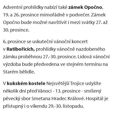
Adventní prohlídky nabízí také
zámek Opočno
,
19. a 26. prosince mimořádně v podvečer. Zámek
Opočno bude možné navštívit i mezi svátky 27. až
30. prosince.
6. prosince se uskuteční vánoční koncert
v
Ratibořicích,
prohlídky vánočně nazdobeného
zámku proběhnou 27.-30. prosince. Lidová vánoční
výzdoba bude předvedena ve stejném termínu na
Starém bělidle.
V
kukském kostele
Nejsvětější Trojice uslyšíte
několik dní před Vánoci - 13. prosince - smíšený
pěvecký sbor Smetana Hradec Králové. Hospitál je
přístupný i o víkendu 29.-30. listopadu.