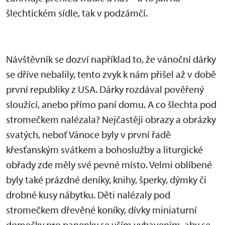
šlechtickém sídle, tak v podzámčí.
Návštěvník se dozví například to, že vánoční dárky
se dříve nebalily, tento zvyk k nám přišel až v době
první republiky z USA. Dárky rozdával pověřený
sloužící, anebo přímo paní domu. A co šlechta pod
stromečkem nalézala? Nejčastěji obrazy a obrázky
svatých, neboť Vánoce byly v první řadě
křesťanským svátkem a bohoslužby a liturgické
obřady zde měly své pevné místo. Velmi oblíbené
byly také prázdné deníky, knihy, šperky, dýmky či
drobné kusy nábytku. Děti nalézaly pod
stromečkem dřevěné koníky, dívky miniaturní
domečky pro panenky se vším vybavením, aby se