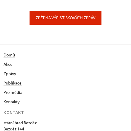
ÚPS na Sychrově
Zámecký park 1/, Slatiňany
ZPĚT NA VÝPIS TISKOVÝCH ZPRÁV
Domů
Akce
Zprávy
Publikace
Pro média
Kontakty
KONTAKT
státní hrad Bezděz
Bezděz 144