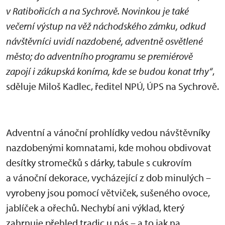
v Ratibořicích a na Sychrově. Novinkou je také
večerní výstup na věž náchodského zámku, odkud
návštěvníci uvidí nazdobené, adventně osvětlené
město; do adventního programu se premiérově
zapojí i zákupská konírna, kde se budou konat trhy“
,
sděluje Miloš Kadlec, ředitel NPÚ, ÚPS na Sychrově.
Adventní a vánoční prohlídky vedou návštěvníky
nazdobenými komnatami, kde mohou obdivovat
desítky stromečků s dárky, tabule s cukrovím
a vánoční dekorace, vycházející z dob minulých –
vyrobeny jsou pomocí větviček, sušeného ovoce,
jablíček a ořechů. Nechybí ani výklad, který
zahrnuje přehled tradic u nás – a to jak na