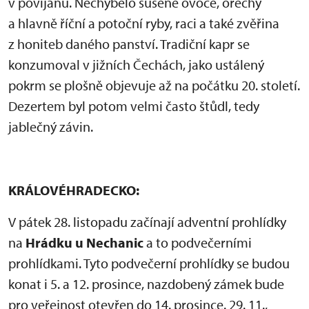
v povijanu. Nechybělo sušené ovoce, ořechy
a hlavně říční a potoční ryby, raci a také zvěřina
z honiteb daného panství. Tradiční kapr se
konzumoval v jižních Čechách, jako ustálený
pokrm se plošně objevuje až na počátku 20. století.
Dezertem byl potom velmi často štůdl, tedy
jablečný závin.
KRÁLOVÉHRADECKO:
V pátek 28. listopadu začínají adventní prohlídky
na
Hrádku u Nechanic
a to podvečerními
prohlídkami. Tyto podvečerní prohlídky se budou
konat i 5. a 12. prosince, nazdobený zámek bude
pro veřejnost otevřen do 14. prosince. 29. 11.,