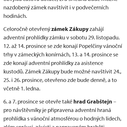
nazdobený zámek navštívit i v podvečerních
hodinách.
Celoročně otevřený
zámek Zákupy
zahájí
adventní prohlídky zámku v sobotu 29. listopadu.
12. až 14. prosince se zde konají Popelčiny vánoční
trhy v zámeckých konírnách, 13. a 14. prosince se
zde konají adventní prohlídky za asistence
kustodů. Zámek Zákupy bude možné navštívit 24.,
25. i 26. prosince, otevřeno zde bude denně, a to
včetně 1. ledna.
6. a 7. prosince se otevře také
hrad Grabštejn
–
pro návštěvníky je připravena adventní hraná
prohlídka s vánoční atmosférou o hodných lidech,
zlém správci, závisti a napraveném hraběti.