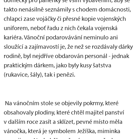
takto nenásilně seznámily s chodem domácnosti,
chlapci zase vojáčky či přesné kopie vojenských
uniforem, neboť řadu z nich čekala vojenská
kariéra. Vánoční podarovávání neminulo ani
sloužící a zajímavostí je, že než se rozdávaly dárky
rodině, byl nejdříve obdarován personál - jednak
praktickým dárkem, jako byly kusy šatstva
(rukavice, šály), tak i penězi.
Na vánočním stole se objevily pokrmy, které
obsahovaly plodiny, které chtěl majitel panství
v dalším roce zasít a sklízet, pevné místo měla
vánočka, která je symbolem Ježíška, miminka