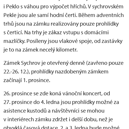
i Peklo s váhou pro výpočet hříchů. V sychrovském
Pekle jsou ale samí hodní čerti. Během adventních
trhů jsou na zámku realizovány pouze prohlídky
s čerticí. Na trhy je zákaz vstupu s domácími
mazlíčky. Posíleny jsou vlakové spoje, od zastávky
je to na zámek necelý kilometr.
Zámek Sychrov je otevřený denně (zavřeno pouze
22.-26. 12.), prohlídky nazdobeným zámkem
začínají 1. prosince.
26. prosince se zde koná vánoční koncert, od
27. prosince do 4. ledna jsou prohlídky možné za
asistence kustodů a návštěvníci se mohou
v interiérech zámku zdržet i delší dobu, než je
obvyklá časová dotace, 2. a 3. ledna bude možné