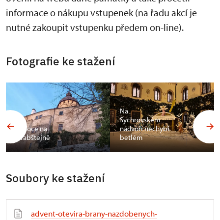
informace o nákupu vstupenek (na řadu akcí je
nutné zakoupit vstupenku předem on-line).
Fotografie ke stažení
Na
Sychrovském
Vánoce na
nádvoří nechybí
Grabštejně
betlém
Soubory ke stažení
advent-otevira-brany-nazdobenych-