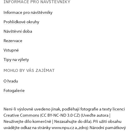
INFORMACE PRO NÁVŠTĚVNÍKY
Informace pro návštěvníky
Prohlídkové okruhy
Návštěvní doba
Rezervace
Vstupné
Tipy na výlety
MOHLO BY VÁS ZAJÍMAT
O hradu
Fotogalerie
Není-li výslovně uvedeno jinak, podléhají fotografie a texty
licenci
Creative Commons
(CC BY-NC-ND 3.0 CZ) (Uveďte autora |
Neužívejte dílo komerčně | Nezasahujte do díla). Při užití obsahu
uvádějte odkaz na stránky www.npu.cz a „zdroj: Národní památkový