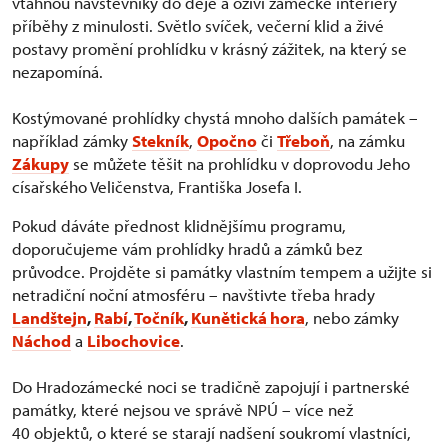
vtáhnou návštěvníky do děje a oživí zámecké interiéry
příběhy z minulosti. Světlo svíček, večerní klid a živé
postavy promění prohlídku v krásný zážitek, na který se
nezapomíná.
Kostýmované prohlídky chystá mnoho dalších památek –
například zámky
Stekník
,
Opočno
či
Třeboň
, na zámku
Zákupy
se můžete těšit na prohlídku v doprovodu Jeho
císařského Veličenstva, Františka Josefa I.
Pokud dáváte přednost klidnějšímu programu,
doporučujeme vám prohlídky hradů a zámků bez
průvodce. Projděte si památky vlastním tempem a užijte si
netradiční noční atmosféru – navštivte třeba hrady
Landštejn
,
Rabí
,
Točník
,
Kunětická hora
, nebo zámky
Náchod
a
Libochovice
.
Do Hradozámecké noci se tradičně zapojují i partnerské
památky, které nejsou ve správě NPÚ – více než
40 objektů, o které se starají nadšení soukromí vlastníci,