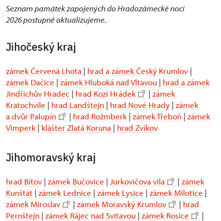
Seznam památek zapojených do Hradozámecké noci
2026 postupně aktualizujeme.
Jihočeský kraj
zámek Červená Lhota
|
hrad a zámek Český Krumlov
|
zámek Dačice
|
zámek Hluboká nad Vltavou
|
hrad a zámek
Jindřichův Hradec
|
hrad Kozí Hrádek
|
zámek
Kratochvíle
|
hrad Landštejn
|
hrad Nové Hrady
|
zámek
a dvůr Palupín
|
hrad Rožmberk
|
zámek Třeboň
|
zámek
Vimperk
|
klášter Zlatá Koruna
|
hrad Zvíkov
Jihomoravský kraj
hrad Bítov
|
zámek Bučovice
|
Jurkovičova vila
|
zámek
Kunštát
|
zámek Lednice
|
zámek Lysice
|
zámek Milotice
|
zámek Miroslav
|
zámek Moravský Krumlov
|
hrad
Pernštejn
|
zámek Rájec nad Svitavou
|
zámek Rosice
|