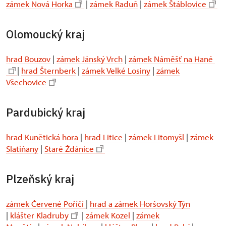
zámek Nová Horka
|
zámek Raduň
|
zámek Štáblovice
Olomoucký kraj
hrad Bouzov
|
zámek Jánský Vrch
|
zámek Náměšť na Hané
|
hrad Šternberk
|
zámek Velké Losiny
|
zámek
Všechovice
Pardubický kraj
hrad Kunětická hora
|
hrad Litice
|
zámek Litomyšl
|
zámek
Slatiňany
|
Staré Ždánice
Plzeňský kraj
zámek Červené Poříčí
|
hrad a zámek Horšovský Týn
|
klášter Kladruby
|
zámek Kozel
|
zámek