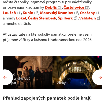
města či spolky. Zajímavý program si pro návštěvníky
připraví například zámky
Dobříš
,
Častolovice
,
Loučeň
,
Kunín
,
Moravský Krumlov
,
Osečany
a hrady
Loket
,
Český Šternberk
,
Špilberk
,
Valdštejn
a mnoho dalších.
Ať už zavítáte na kteroukoliv památku, přejeme všem
příjemné zážitky a krásnou Hradozámeckou noc 2026!
Valeč
Copyright: Aleš
Vopat
Žleby
Přehled zapojených památek podle krajů