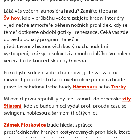
Láká vás večerní atmosféra hradu? Zamiřte třeba na
Švihov
, kde v průběhu večera zažijete hradní interiéry
v jedinečné atmosféře během nočních prohlídek, kdy se
téměř dotknete období gotiky i renesance. Čeká vás zde
opravdu bohatý program: taneční
představení v historických kostýmech, hudební
vystoupení, ukázky sokolnictví a mnoho dalšího. Vrcholem
večera bude koncert skupiny Ginevra.
Pokud jste srdcem a duší trampové, jistě vás zaujme
možnost posedět si u táborového ohně přímo na hradě –
právě to nabídnou třeba hrady
Házmburk
nebo
Trosky
.
Milovníci první republiky by měli zamířit do brněnské
vily
Stiassni
, kde se budou moci vydat proti proudu času se
swingem, noblesou a šarmem třicátých let.
Zámek Ploskovice
bude hledat správce
prostřednictvím hraných kostýmovaných prohlídek, které