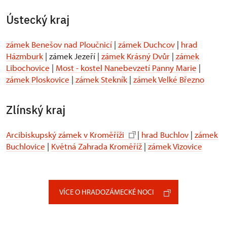
Ústecký kraj
zámek Benešov nad Ploučnicí
|
zámek Duchcov
|
hrad
Házmburk
| zámek Jezeří |
zámek Krásný Dvůr
|
zámek
Libochovice
|
Most - kostel Nanebevzetí Panny Marie
|
zámek Ploskovice
|
zámek Stekník
|
zámek Velké Březno
Zlínský kraj
Arcibiskupský zámek v Kroměříži
|
hrad Buchlov
|
zámek
Buchlovice
|
Květná Zahrada Kroměříž
|
zámek Vizovice
VÍCE O HRADOZÁMECKÉ NOCI