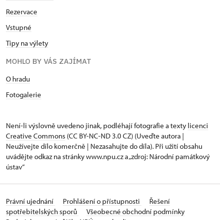
Rezervace
Vstupné
Tipy na výlety
MOHLO BY VÁS ZAJÍMAT
O hradu
Fotogalerie
Není-li výslovně uvedeno jinak, podléhají fotografie a texty
licenci
Creative Commons
(CC BY-NC-ND 3.0 CZ) (Uveďte autora |
Neužívejte dílo komerčně | Nezasahujte do díla). Při užití obsahu
uvádějte odkaz na stránky www.npu.cz a „zdroj: Národní památkový
ústav“
Právní ujednání
Prohlášení o přístupnosti
Řešení
spotřebitelských sporů
Všeobecné obchodní podmínky