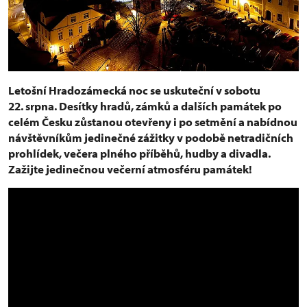
Letošní Hradozámecká noc se uskuteční v sobotu
22. srpna. Desítky hradů, zámků a dalších památek po
celém Česku zůstanou otevřeny i po setmění a nabídnou
návštěvníkům jedinečné zážitky v podobě netradičních
prohlídek, večera plného příběhů, hudby a divadla.
Zažijte jedinečnou večerní atmosféru památek!