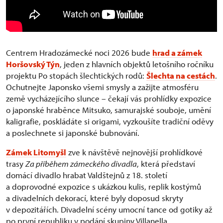
Centrem Hradozámecké noci 2026 bude
hrad a zámek
Horšovský Týn
, jeden z hlavních objektů letošního ročníku
projektu Po stopách šlechtických rodů:
Šlechta na cestách
.
Ochutnejte Japonsko všemi smysly a zažijte atmosféru
země vycházejícího slunce – čekají vás prohlídky expozice
o japonské hraběnce Mitsuko, samurajské souboje, umění
kaligrafie, poskládáte si origami, vyzkoušíte tradiční oděvy
a poslechnete si japonské bubnování.
Zámek Litomyšl
zve k návštěvě nejnovější prohlídkové
trasy
Za příběhem zámeckého divadla
, která představí
domácí divadlo hrabat Valdštejnů z 18. století
a doprovodné expozice s ukázkou kulis, replik kostýmů
a divadelních dekorací, které byly doposud skryty
v depozitářích. Divadelní scény umocní tance od gotiky až
po první republiku v podání skupiny Villanella.