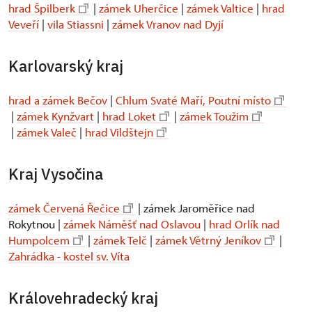
hrad Špilberk
|
zámek Uherčice
|
zámek Valtice
|
hrad
Veveří
|
vila Stiassni
|
zámek Vranov nad Dyjí
Karlovarský kraj
hrad a zámek Bečov
|
Chlum Svaté Maří, Poutní místo
|
zámek Kynžvart
|
hrad Loket
|
zámek Toužim
|
zámek Valeč
|
hrad Vildštejn
Kraj Vysočina
zámek Červená Řečice
| zámek Jaroměřice nad
Rokytnou |
zámek Náměšť nad Oslavou
|
hrad Orlík nad
Humpolcem
|
zámek Telč
|
zámek Větrný Jeníkov
|
Zahrádka - kostel sv. Víta
Královehradecký kraj