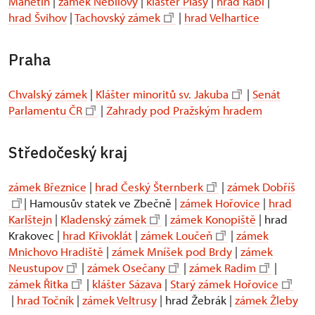
Manětín
|
zámek Nebílovy
|
klášter Plasy
|
hrad Rabí
|
hrad Švihov
|
Tachovský zámek
|
hrad Velhartice
Praha
Chvalský zámek
|
Klášter minoritů sv. Jakuba
|
Senát
Parlamentu ČR
|
Zahrady pod Pražským hradem
Středočeský kraj
zámek Březnice
|
hrad Český Šternberk
|
zámek Dobříš
| Hamousův statek ve Zbečně |
zámek Hořovice
|
hrad
Karlštejn
|
Kladenský zámek
|
zámek Konopiště
| hrad
Krakovec |
hrad Křivoklát
|
zámek Loučeň
|
zámek
Mnichovo Hradiště
|
zámek Mníšek pod Brdy
|
zámek
Neustupov
|
zámek Osečany
|
zámek Radim
|
zámek Řitka
|
klášter Sázava
|
Starý zámek Hořovice
|
hrad Točník
|
zámek Veltrusy
| hrad Žebrák |
zámek Žleby